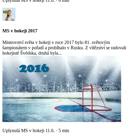
Uplynulá MS v hokeji
11.6.
·
6
min
MS v hokeji 2017
Mistrovství světa v hokeji v roce 2017 bylo 81. světovým
šampionátem v pořadí a probíhalo v Rusku. Z vítězství se radovali
hokejisté Švédska, druhá byla...
Uplynulá MS v hokeji
11.6.
·
5
min