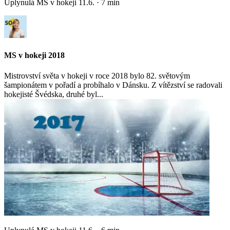
Uplynulá MS v hokeji
11.6.
·
7
min
MS v hokeji 2018
Mistrovství světa v hokeji v roce 2018 bylo 82. světovým
šampionátem v pořadí a probíhalo v Dánsku. Z vítězství se radovali
hokejisté Švédska, druhé byl...