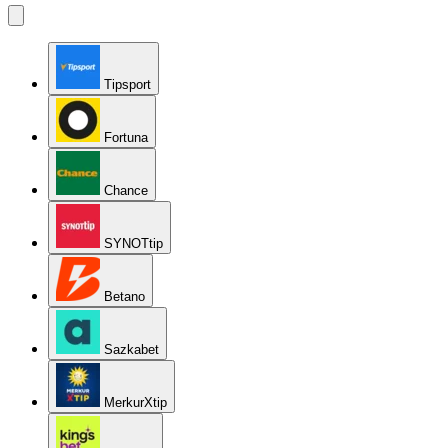
Tipsport
Fortuna
Chance
SYNOTtip
Betano
Sazkabet
MerkurXtip