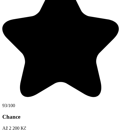
93/100
Chance
Až 2 200 Kč