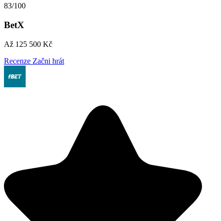
83/100
BetX
Až 125 500 Kč
Recenze
Začni hrát