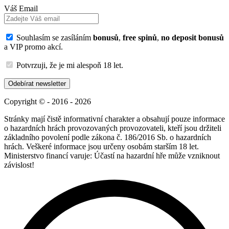
Váš Email
Souhlasím se zasíláním
bonusů
,
free spinů
,
no deposit bonusů
a VIP promo akcí.
Potvrzuji, že je mi alespoň 18 let.
Odebírat newsletter
Copyright © - 2016 - 2026
Stránky mají čistě informativní charakter a obsahují pouze informace
o hazardních hrách provozovaných provozovateli, kteří jsou držiteli
základního povolení podle zákona č. 186/2016 Sb. o hazardních
hrách. Veškeré informace jsou určeny osobám starším 18 let.
Ministerstvo financí varuje: Účastí na hazardní hře může vzniknout
závislost!