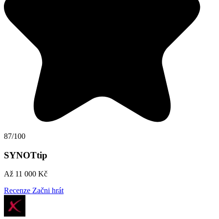
87/100
SYNOTtip
Až 11 000 Kč
Recenze
Začni hrát