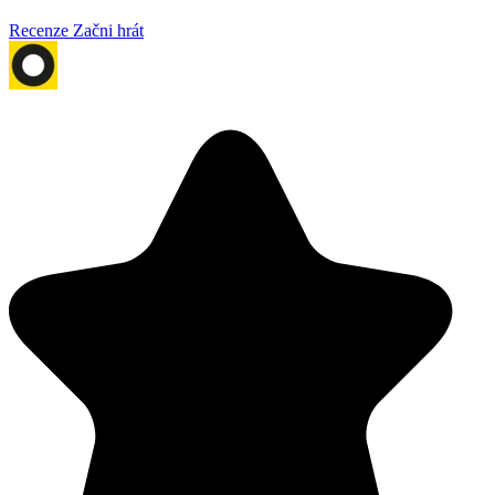
Recenze
Začni hrát