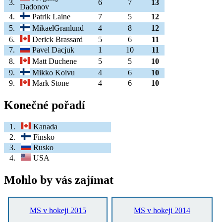
3.
6
7
13
Dadonov
4.
Patrik Laine
7
5
12
5.
MikaelGranlund
4
8
12
6.
Derick Brassard
5
6
11
7.
Pavel Dacjuk
1
10
11
8.
Matt Duchene
5
5
10
9.
Mikko Koivu
4
6
10
9.
Mark Stone
4
6
10
Konečné pořadí
1.
Kanada
2.
Finsko
3.
Rusko
4.
USA
Mohlo by vás zajímat
MS v hokeji 2015
MS v hokeji 2014