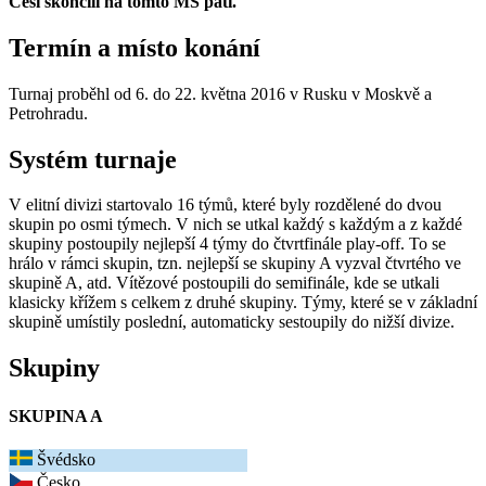
Češi skončili na tomto MS pátí.
Termín a místo konání
Turnaj proběhl od 6. do 22. května 2016 v Rusku v Moskvě a
Petrohradu.
Systém turnaje
V elitní divizi startovalo 16 týmů, které byly rozdělené do dvou
skupin po osmi týmech. V nich se utkal každý s každým a z každé
skupiny postoupily nejlepší 4 týmy do čtvrtfinále play-off. To se
hrálo v rámci skupin, tzn. nejlepší se skupiny A vyzval čtvrtého ve
skupině A, atd. Vítězové postoupili do semifinále, kde se utkali
klasicky křížem s celkem z druhé skupiny. Týmy, které se v základní
skupině umístily poslední, automaticky sestoupily do nižší divize.
Skupiny
SKUPINA A
Švédsko
Česko