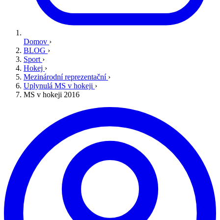
Domov
›
BLOG
›
Sport
›
Hokej
›
Mezinárodní reprezentační
›
Uplynulá MS v hokeji
›
MS v hokeji 2016