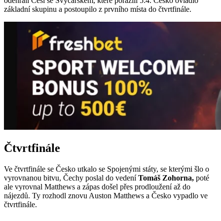
odehráli Češi se Švýcarskem, které porazili 5:4. Česko ovládlo
základní skupinu a postoupilo z prvního místa do čtvrtfinále.
Čtvrtfinále
Ve čtvrtfinále se Česko utkalo se Spojenými státy, se kterými šlo o
vyrovnanou bitvu, Čechy poslal do vedení
Tomáš Zohorna,
poté
ale vyrovnal Matthews a zápas došel přes prodloužení až do
nájezdů. Ty rozhodl znovu Auston Matthews a Česko vypadlo ve
čtvrtfinále.