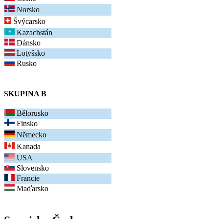
Norsko
Švýcarsko
Kazachstán
Dánsko
Lotyšsko
Rusko
SKUPINA B
Bělorusko
Finsko
Německo
Kanada
USA
Slovensko
Francie
Maďarsko