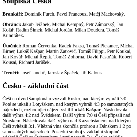
Soupiska Česka
Brankáři:
Dominik Furch, Pavel Francouz, Matěj Machovský.
Obránci:
Jakub Jeřábek, Michal Kempný, Petr Zámorský, Jan
Kolář, Radim Šimek, Michal Jordán, Milan Doudera, Tomáš
Kundrátek.
Útočníci:
Roman Červenka, Radek Faksa, Tomáš Plekanec, Michal
Birner, Lukáš Kašpar, Martin Zaťovič, Tomáš Filippi, Petr Koukal,
Jan Kovář, Michal Řepík, Tomáš Zohorna, David Pastrňák, Robert
Kousal, Richard Jarůšek.
Trenéři:
Josef Jandač, Jaroslav Špaček, Jiří Kalous.
Česko - základní část
Češi na úvod šampionátu vyzvali Rusko, nad kterým vyhráli 3:0.
Poté se utkali s Lotyšskem, nad kterým vyhráli 4:3 po samostatných
nájezdech, rozhodující nájezd vsítil
Lukáš Kašpar
. Následovala
další výhra 4:2 nad Švédskem. Další výhru 7:0 si Češi připsali nad
Norskem. Následovala další výhra nad Kazachstánem, nad kterým
Češi zvítězili 3:1. Vítězná vlna skončila prohrou s Dánskem 1:2 po
samostatných nájezdech. Poslední souboj v základní skupině