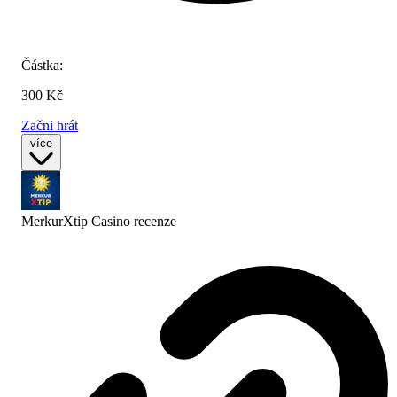
Částka:
300 Kč
Začni hrát
více
MerkurXtip Casino
recenze