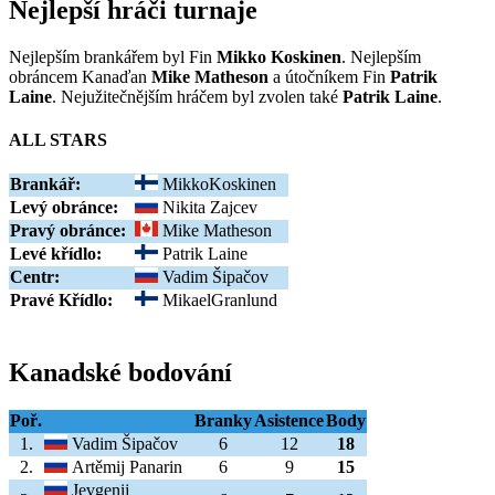
Nejlepší hráči turnaje
Nejlepším brankářem byl Fin
Mikko
Koskinen
. Nejlepším
obráncem Kanaďan
Mike Matheson
a útočníkem Fin
Patrik
Laine
. Nejužitečnějším hráčem byl zvolen také
Patrik Laine
.
ALL STARS
Brankář:
MikkoKoskinen
Levý obránce:
Nikita Zajcev
Pravý obránce:
Mike Matheson
Levé křídlo:
Patrik Laine
Centr:
Vadim Šipačov
Pravé Křídlo:
MikaelGranlund
Kanadské bodování
Poř.
Branky
Asistence
Body
1.
Vadim Šipačov
6
12
18
2.
Artěmij Panarin
6
9
15
Jevgenij