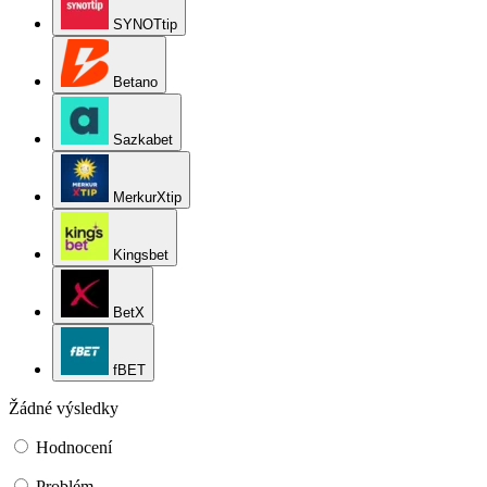
SYNOTtip
Betano
Sazkabet
MerkurXtip
Kingsbet
BetX
fBET
Žádné výsledky
Hodnocení
Problém