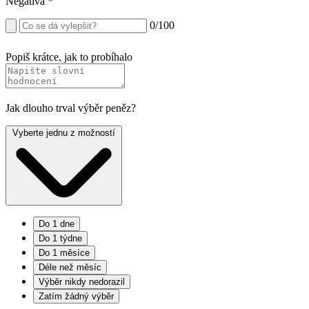
Negativa
*
0
/100
Popiš krátce, jak to probíhalo
Jak dlouho trval výběr peněz?
Vyberte jednu z možností
Do 1 dne
Do 1 týdne
Do 1 měsíce
Déle než měsíc
Výběr nikdy nedorazil
Zatím žádný výběr