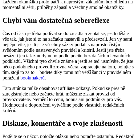
každém okamžiku proto patří k naprostým základům bez ohledu na
momentální sérii, průběhy zápasů a všechny smolné okamžiky.
Chybí vám dostatečná sebereflexe
Čas od času je třeba podívat se do zrcadla a zeptat se, jestli děláte
vše tak, jak jste si to na začátku nastavili a předsevzali. Jen vy sami
nejlépe víte, jestli jste všechny sázky podali s naprosto čistým
svědomím podle nastavených pravidel a kritérií. Jestli jste třeba
nesázeli jen tak z nudy nebo podle pocitu bez dalších relevantních
podkladů. Všichni tyto chvíle známe a jestli se teď usmíváte, že jste
něco podobného provedli zrovna včera, zapracujte na tom, bojujte s
tím, stojí to za to – budete díky tomu mít větší šanci v pravidelném
porážení
bookmakerů
.
Tato stránka může obsahovat affiliate odkazy. Pokud se přes ně
zaregistrujete nebo začnete hrát, můžeme získat provizi od
provozovatele. Nemění to cenu, bonus ani podmínky pro vás.
Hodnocení a doporučení vytváříme podle vlastních redakčních
kritérií.
Diskuze, komentáře a tvoje zkušenosti
Podělte se o názor, položte otázku nebo poraďte ostatním. Redaktoři