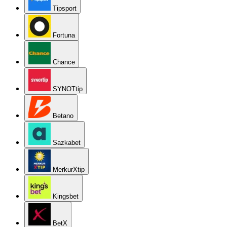
Tipsport
Fortuna
Chance
SYNOTtip
Betano
Sazkabet
MerkurXtip
Kingsbet
BetX