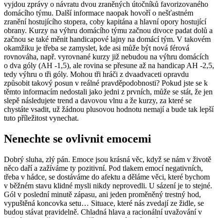
vyjdou zprávy o návratu dvou zraněných útočníků favorizovaného
domácího týmu. Další informace naopak hovoří o nešťastném
zranění hostujícího stopera, coby kapitána a hlavní opory hostující
obrany. Kurzy na výhru domácího týmu začnou divoce padat dolů a
začnou se také měnit handicapové lajny na domácí tým. V takovém
okamžiku je třeba se zamyslet, kde asi může být nová férová
rovnováha, např. vyrovnané kurzy již nebudou na výhru domácích
o dva góly (AH -1,5), ale rovina se přesune až na handicap AH -2,5,
tedy výhru o tři góly. Mohou tři hráči z dvaadvaceti opravdu
způsobit takový posun v reálné pravděpodobnosti? Pokud jste se k
těmto informacím nedostali jako jedni z prvních, může se stát, že jen
slepě následujete trend a davovou vlnu a že kurzy, za které se
chystáte vsadit, už žádnou plusovou hodnotu nemají a bude tak lepší
tuto příležitost vynechat.
Nenechte se ovlivnit emocemi
Dobrý sluha, zlý pán. Emoce jsou krásná věc, když se nám v životě
něco daří a zažíváme ty pozitivní. Pod tlakem emocí negativních,
třeba v hádce, se dostáváme do afektu a děláme věci, které bychom
v běžném stavu klidné mysli nikdy neprovedli. U sázení je to stejné.
Gól v poslední minutě zápasu, ani jeden proměněný trestný hod,
vypuštěná koncovka setu… Situace, které nás zvedají ze židle, se
budou stávat pravidelně. Chladná hlava a racionální uvažování v