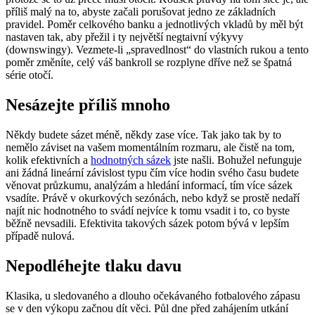
příliš malý na to, abyste začali porušovat jedno ze základních
pravidel. Poměr celkového banku a jednotlivých vkladů by měl být
nastaven tak, aby přežil i ty největší negtaivní výkyvy
(downswingy). Vezmete-li „spravedlnost“ do vlastních rukou a tento
poměr změníte, celý váš bankroll se rozplyne dříve než se špatná
série otočí.
Nesázejte příliš mnoho
Někdy budete sázet méně, někdy zase více. Tak jako tak by to
nemělo záviset na vašem momentálním rozmaru, ale čistě na tom,
kolik efektivních a
hodnotných sázek
jste našli. Bohužel nefunguje
ani žádná lineární závislost typu čím více hodin svého času budete
věnovat průzkumu, analýzám a hledání informací, tím více sázek
vsadíte. Právě v okurkových sezónách, nebo když se prostě nedaří
najít nic hodnotného to svádí nejvíce k tomu vsadit i to, co byste
běžně nevsadili. Efektivita takových sázek potom bývá v lepším
případě nulová.
Nepodléhejte tlaku davu
Klasika, u sledovaného a dlouho očekávaného fotbalového zápasu
se v den výkopu začnou dít věci. Půl dne před zahájením utkání