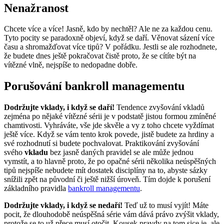
Nenažranost
Chcete více a více! Jasně, kdo by nechtěl? Ale ne za každou cenu.
Tyto pocity se paradoxně objeví, když se daří. Věnovat sázení více
času a shromažďovat více tipů? V pořádku. Jestli se ale rozhodnete,
že budete dnes ještě pokračovat čistě proto, že se cítíte být na
vítězné vlně, nejspíše to nedopadne dobře.
Porušování bankroll managementu
Dodržujte vklady, i když se daří!
Tendence zvyšování vkladů
zejména po nějaké vítězné sérii je v podstatě jistou formou zmíněné
chamtivosti. Vyhráváte, vše jde skvěle a vy z toho chcete vyždímat
ještě více. Když se vám tento krok povede, jistě budete za hrdiny a
své rozhodnutí si budete pochvalovat. Praktikování zvyšování
svého
vkladu
bez jasně daných pravidel se ale může jednou
vymstít, a to hlavně proto, že po opačné sérii několika neúspěšných
tipů nejspíše nebudete mít dostatek disciplíny na to, abyste sázky
snížili zpět na původní či ještě nižší úroveň. Tím dojde k porušení
základního pravidla
bankroll managementu
.
Dodržujte vklady, i když se nedaří!
Teď už to musí vyjít! Máte
pocit, že dlouhodobě neúspěšná série vám dává právo zvýšit vklady,
protože se to už přece musí otočit. Kousek pravdy na tom sice je, ale