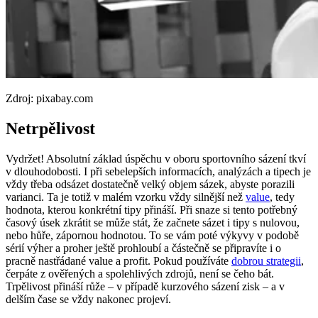
Zdroj: pixabay.com
Netrpělivost
Vydržet! Absolutní základ úspěchu v oboru sportovního sázení tkví
v dlouhodobosti. I při sebelepších informacích, analýzách a tipech je
vždy třeba odsázet dostatečně velký objem sázek, abyste porazili
varianci. Ta je totiž v malém vzorku vždy silnější než
value
, tedy
hodnota, kterou konkrétní tipy přináší. Při snaze si tento potřebný
časový úsek zkrátit se může stát, že začnete sázet i tipy s nulovou,
nebo hůře, zápornou hodnotou. To se vám poté výkyvy v podobě
sérií výher a proher ještě prohloubí a částečně se připravíte i o
pracně nastřádané value a profit. Pokud používáte
dobrou strategii
,
čerpáte z ověřených a spolehlivých zdrojů, není se čeho bát.
Trpělivost přináší růže – v případě kurzového sázení zisk – a v
delším čase se vždy nakonec projeví.