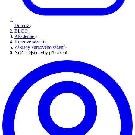
Domov
›
BLOG
›
Akademie
›
Kurzové sázení
›
Základy kurzového sázení
›
Nejčastější chyby při sázení