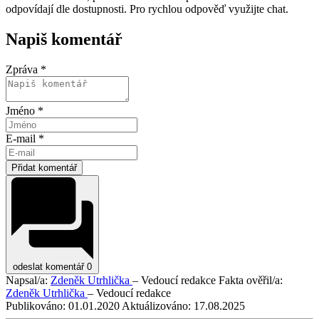
odpovídají dle dostupnosti. Pro rychlou odpověď využijte chat.
Napiš komentář
Zpráva *
Jméno *
E-mail *
Přidat komentář
odeslat komentář
0
Napsal/a:
Zdeněk Utrhlička
– Vedoucí redakce
Fakta ověřil/a:
Zdeněk Utrhlička
– Vedoucí redakce
Publikováno:
01.01.2020
Aktuálizováno:
17.08.2025