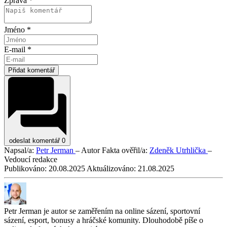
Zpráva *
Jméno *
E-mail *
Přidat komentář
odeslat komentář
0
Napsal/a:
Petr Jerman
– Autor
Fakta ověřil/a:
Zdeněk Utrhlička
–
Vedoucí redakce
Publikováno:
20.08.2025
Aktuálizováno:
21.08.2025
Petr Jerman je autor se zaměřením na online sázení, sportovní
sázení, esport, bonusy a hráčské komunity. Dlouhodobě píše o