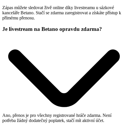
Zápas můžete sledovat živě online díky livestreamu u sázkové
kanceláře Betano. Stačí se zdarma zaregistrovat a získáte přístup k
přímému přenosu.
Je livestream na Betano opravdu zdarma?
Ano, přenos je pro všechny registrované hráče zdarma. Není
potřeba žádný dodatečný poplatek, stačí mít aktivní účet.