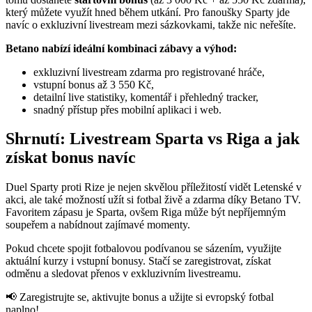
který můžete využít hned během utkání. Pro fanoušky Sparty jde
navíc o exkluzivní livestream mezi sázkovkami, takže nic neřešíte.
Betano nabízí ideální kombinaci zábavy a výhod:
exkluzivní livestream zdarma pro registrované hráče,
vstupní bonus až 3 550 Kč,
detailní live statistiky, komentář i přehledný tracker,
snadný přístup přes mobilní aplikaci i web.
Shrnutí: Livestream Sparta vs Riga a jak
získat bonus navíc
Duel Sparty proti Rize je nejen skvělou příležitostí vidět Letenské v
akci, ale také možností užít si fotbal živě a zdarma díky Betano TV.
Favoritem zápasu je Sparta, ovšem Riga může být nepříjemným
soupeřem a nabídnout zajímavé momenty.
Pokud chcete spojit fotbalovou podívanou se sázením, využijte
aktuální kurzy i vstupní bonusy. Stačí se zaregistrovat, získat
odměnu a sledovat přenos v exkluzivním livestreamu.
📢 Zaregistrujte se, aktivujte bonus a užijte si evropský fotbal
naplno!