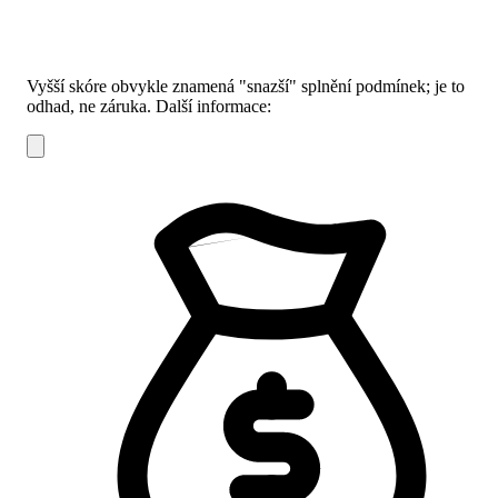
Vyšší skóre obvykle znamená "snazší" splnění podmínek; je to
odhad, ne záruka.
Další informace: