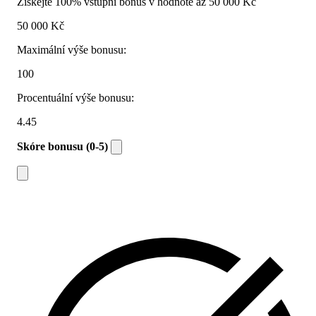
Získejte 100% vstupní bonus v hodnotě až 50 000 Kč
50 000 Kč
Maximální výše bonusu:
100
Procentuální výše bonusu:
4.45
Skóre bonusu (0-5)