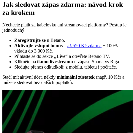
Jak sledovat zápas zdarma: návod krok
za krokem
Nechcete platit za kabelovku ani streamovací platformy? Postup je
jednoduchý:
Zaregistrujte se
u Betano.
Aktivujte vstupní bonus
–
až 550 Kč zdarma
+ 100%
vkladu do 3 000 Kč.
Přihlaste se do sekce
„Live“
a otevřete Betano TV.
Klikněte na
ikonu livestreamu
u zápasu Sparta vs Riga.
Sledujte přenos odkudkoli: z mobilu, tabletu i počítače.
Stačí mít aktivní účet, někdy
minimální zůstatek
(např. 10 Kč) a
můžete sledovat bez dalších poplatků.