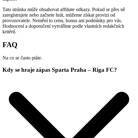
Tato stránka může obsahovat affiliate odkazy. Pokud se přes ně
zaregistrujete nebo začnete hrát, můžeme získat provizi od
provozovatele. Nemění to cenu, bonus ani podmínky pro vás.
Hodnocení a doporučení vytváříme podle vlastních redakčních
kritérií.
FAQ
Na co se často ptáte.
Kdy se hraje zápas Sparta Praha – Riga FC?