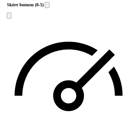
Skóre bonusu (0-5)