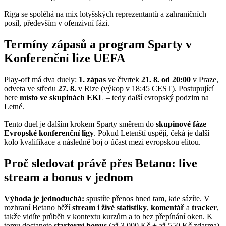
Riga se spoléhá na mix lotyšských reprezentantů a zahraničních
posil, především v ofenzivní fázi.
Termíny zápasů a program Sparty v
Konferenční lize UEFA
Play-off má dva duely:
1. zápas
ve čtvrtek
21. 8. od 20:00
v Praze,
odveta ve středu
27. 8.
v Rize (výkop v 18:45 CEST). Postupující
bere
místo ve skupinách EKL
– tedy další evropský podzim na
Letné.
Tento duel je dalším krokem Sparty směrem do
skupinové fáze
Evropské konferenční ligy
. Pokud Letenští uspějí, čeká je další
kolo kvalifikace a následně boj o účast mezi evropskou elitou.
Proč sledovat právě přes Betano: live
stream a bonus v jednom
Výhoda je jednoduchá:
spustíte přenos hned tam, kde sázíte. V
rozhraní Betano běží
stream i živé statistiky
,
komentář
a
tracker
,
takže vidíte průběh v kontextu kurzům a to bez přepínání oken. K
tomu dostanete
startovní bonus
(až 3 000 Kč + až 550 Kč zdarma),