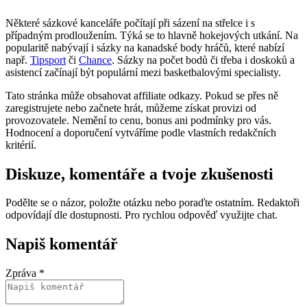
Některé sázkové kanceláře počítají při sázení na střelce i s
případným prodloužením. Týká se to hlavně hokejových utkání. Na
popularitě nabývají i sázky na kanadské body hráčů, které nabízí
např.
Tipsport
či
Chance
. Sázky na počet bodů či třeba i doskoků a
asistencí začínají být populární mezi basketbalovými specialisty.
Tato stránka může obsahovat affiliate odkazy. Pokud se přes ně
zaregistrujete nebo začnete hrát, můžeme získat provizi od
provozovatele. Nemění to cenu, bonus ani podmínky pro vás.
Hodnocení a doporučení vytváříme podle vlastních redakčních
kritérií.
Diskuze, komentáře a tvoje zkušenosti
Podělte se o názor, položte otázku nebo poraďte ostatním. Redaktoři
odpovídají dle dostupnosti. Pro rychlou odpověď využijte chat.
Napiš komentář
Zpráva *