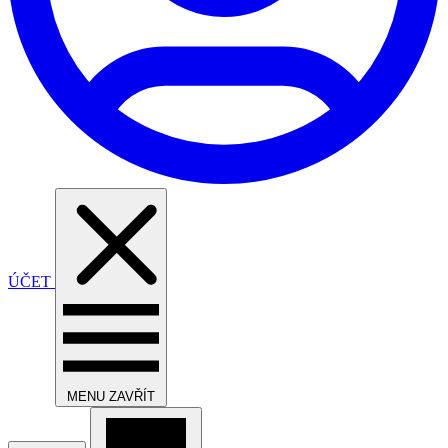
ÚČET
MENU
ZAVŘÍT