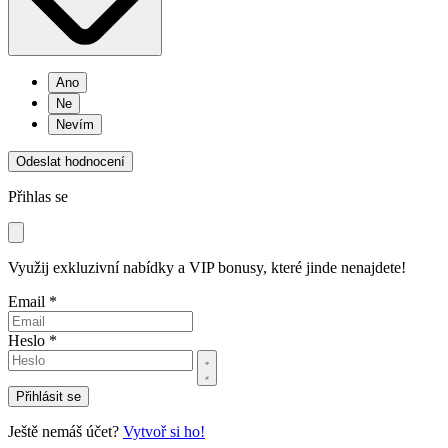
Ano
Ne
Nevím
Odeslat hodnocení
Přihlas se
Využij exkluzivní nabídky a VIP bonusy, které jinde nenajdete!
Email *
Heslo *
Přihlásit se
Ještě nemáš účet?
Vytvoř si ho!