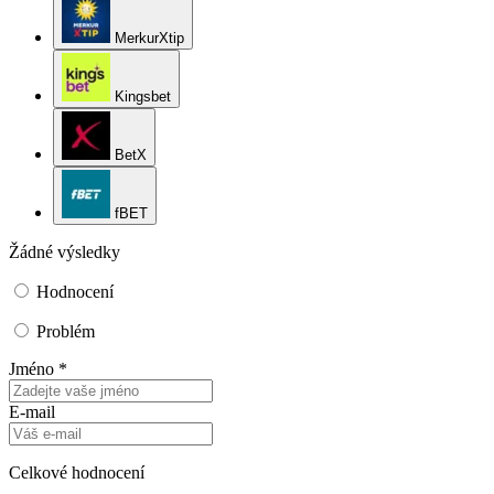
MerkurXtip
Kingsbet
BetX
fBET
Žádné výsledky
Hodnocení
Problém
Jméno *
E-mail
Celkové hodnocení