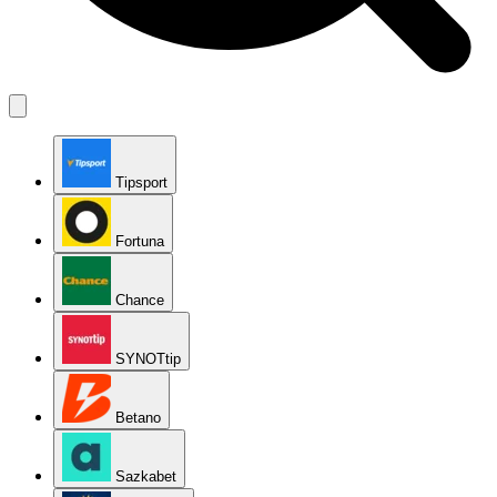
Tipsport
Fortuna
Chance
SYNOTtip
Betano
Sazkabet