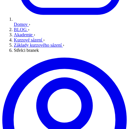
Domov
›
BLOG
›
Akademie
›
Kurzové sázení
›
Základy kurzového sázení
›
Střelci branek