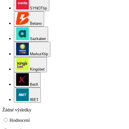
SYNOTtip
Betano
Sazkabet
MerkurXtip
Kingsbet
BetX
fBET
Žádné výsledky
Hodnocení