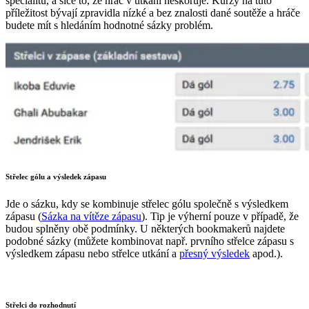
specialitu, a sice to, že hráč v utkání neskóruje. Kurzy na tuto
příležitost bývají zpravidla nízké a bez znalosti dané soutěže a hráče
budete mít s hledáním hodnotné sázky problém.
Střelec gólu a výsledek zápasu
Jde o sázku, kdy se kombinuje střelec gólu společně s výsledkem
zápasu (
Sázka na vítěze zápasu
). Tip je výherní pouze v případě, že
budou splněny obě podmínky. U některých bookmakerů najdete
podobné sázky (můžete kombinovat např. prvního střelce zápasu s
výsledkem zápasu nebo střelce utkání a
přesný výsledek
apod.).
Střelci do rozhodnutí