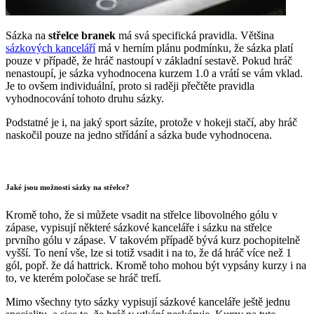
Sázka na
střelce branek
má svá specifická pravidla. Většina
sázkových kanceláří
má v herním plánu podmínku, že sázka platí
pouze v případě, že hráč nastoupí v základní sestavě. Pokud hráč
nenastoupí, je sázka vyhodnocena kurzem 1.0 a vrátí se vám vklad.
Je to ovšem individuální, proto si raději přečtěte pravidla
vyhodnocování tohoto druhu sázky.
Podstatné je i, na jaký sport sázíte, protože v hokeji stačí, aby hráč
naskočil pouze na jedno střídání a sázka bude vyhodnocena.
Jaké jsou možnosti sázky na střelce?
Kromě toho, že si můžete vsadit na střelce libovolného gólu v
zápase, vypisují některé sázkové kanceláře i sázku na střelce
prvního gólu v zápase. V takovém případě bývá kurz pochopitelně
vyšší. To není vše, lze si totiž vsadit i na to, že dá hráč více než 1
gól, popř. že dá hattrick. Kromě toho mohou být vypsány kurzy i na
to, ve kterém poločase se hráč trefí.
Mimo všechny tyto sázky vypisují sázkové kanceláře ještě jednu