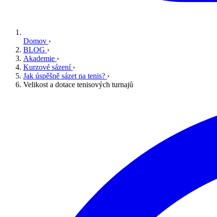
Domov
›
BLOG
›
Akademie
›
Kurzové sázení
›
Jak úspěšně sázet na tenis?
›
Velikost a dotace tenisových turnajů