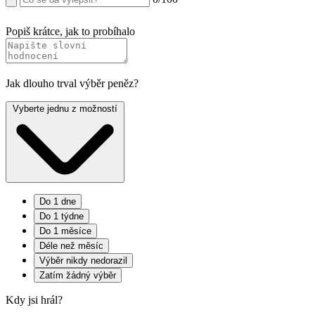
Popiš krátce, jak to probíhalo
Jak dlouho trval výběr peněz?
Vyberte jednu z možností
Do 1 dne
Do 1 týdne
Do 1 měsíce
Déle než měsíc
Výběr nikdy nedorazil
Zatím žádný výběr
Kdy jsi hrál?