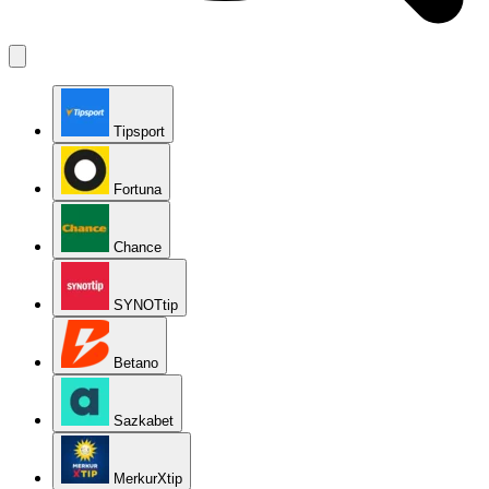
Tipsport
Fortuna
Chance
SYNOTtip
Betano
Sazkabet
MerkurXtip