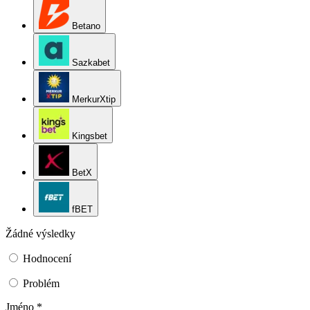
Betano
Sazkabet
MerkurXtip
Kingsbet
BetX
fBET
Žádné výsledky
Hodnocení
Problém
Jméno *