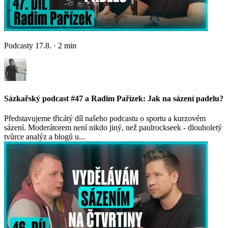
Podcasty
17.8.
·
2
min
Sázkařský podcast #47 a Radim Pařízek: Jak na sázení padelu?
Představujeme třicátý díl našeho podcastu o sportu a kurzovém
sázení. Moderátorem není nikdo jiný, než paulrockseek - dlouholetý
tvůrce analýz a blogů u...