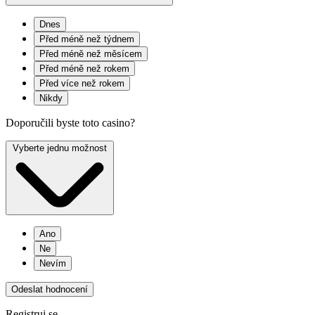
Dnes
Před méně než týdnem
Před méně než měsícem
Před méně než rokem
Před více než rokem
Nikdy
Doporučili byste toto casino?
Vyberte jednu možnost
Ano
Ne
Nevím
Odeslat hodnocení
Registruj se