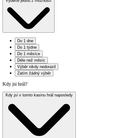
Vyberte jednu z možností
Do 1 dne
Do 1 týdne
Do 1 měsíce
Déle než měsíc
Výběr nikdy nedorazil
Zatím žádný výběr
Kdy jsi hrál?
Kdy jsi v tomto kasinu hrál naposledy