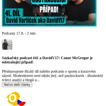
Podcasty
17.8.
·
2
min
Sázkařský podcast #41 a DavidV17: Conor McGregor je
odstrašující případ!
Představujeme třicátý díl našeho podcastu o sportu a kurzovém
sázení. Moderátorem není nikdo jiný, než paulrockseek - dlouholetý
tvůrce analýz a blogů u...
Načíst další články