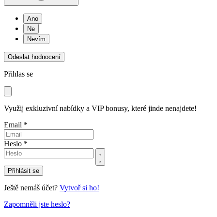
Ano
Ne
Nevím
Odeslat hodnocení
Přihlas se
Využij exkluzivní nabídky a VIP bonusy, které jinde nenajdete!
Email *
Heslo *
Přihlásit se
Ještě nemáš účet?
Vytvoř si ho!
Zapomněli jste heslo?