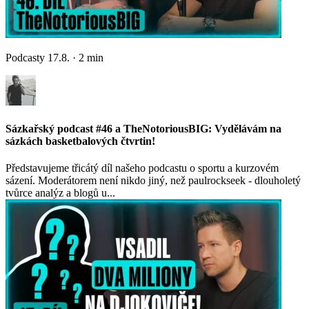
Podcasty
17.8.
·
2
min
Sázkařský podcast #46 a TheNotoriousBIG: Vydělávám na
sázkách basketbalových čtvrtin!
Představujeme třicátý díl našeho podcastu o sportu a kurzovém
sázení. Moderátorem není nikdo jiný, než paulrockseek - dlouholetý
tvůrce analýz a blogů u...