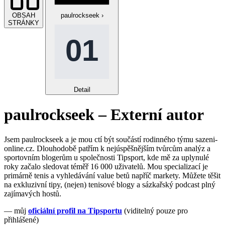
OBSAH
paulrockseek
›
STRÁNKY
Detail
paulrockseek
– Externí autor
Jsem paulrockseek a je mou ctí být součástí rodinného týmu sazeni-
online.cz. Dlouhodobě patřím k nejúspěšnějším tvůrcům analýz a
sportovním blogerům u společnosti Tipsport, kde mě za uplynulé
roky začalo sledovat téměř 16 000 uživatelů. Mou specializací je
primárně tenis a vyhledávání value betů napříč markety. Můžete těšit
na exkluzivní tipy, (nejen) tenisové blogy a sázkařský podcast plný
zajímavých hostů.
— můj
oficiální profil na Tipsportu
(viditelný pouze pro
přihlášené)