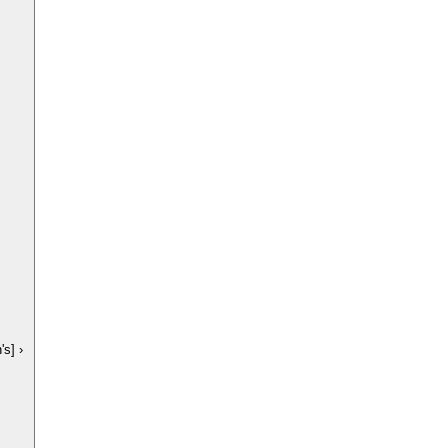
's]
›