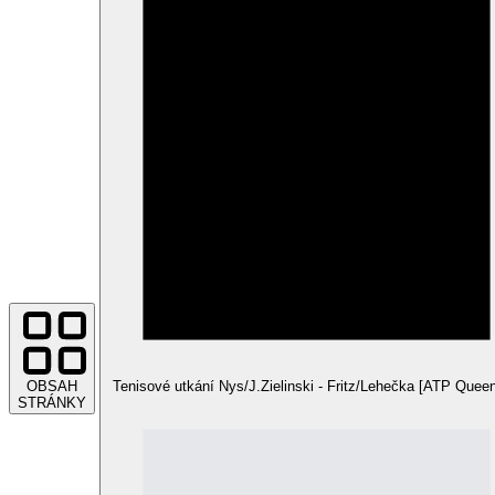
OBSAH
Tenisové utkání Nys/J.Zielinski - Fritz/Lehečka [ATP Queen
STRÁNKY