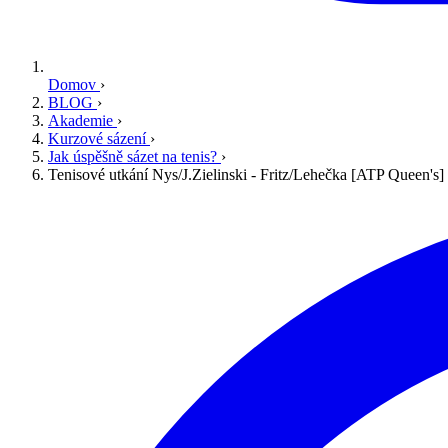
Domov
›
BLOG
›
Akademie
›
Kurzové sázení
›
Jak úspěšně sázet na tenis?
›
Tenisové utkání Nys/J.Zielinski - Fritz/Lehečka [ATP Queen's]