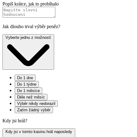
Popiš krátce, jak to probíhalo
Jak dlouho trval výběr peněz?
Vyberte jednu z možností
Do 1 dne
Do 1 týdne
Do 1 měsíce
Déle než měsíc
Výběr nikdy nedorazil
Zatím žádný výběr
Kdy jsi hrál?
Kdy jsi v tomto kasinu hrál naposledy