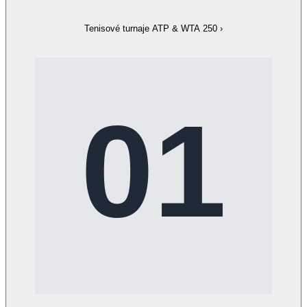
Tenisové turnaje ATP & WTA 250
›