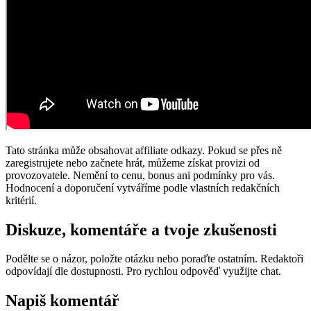
Tato stránka může obsahovat affiliate odkazy. Pokud se přes ně
zaregistrujete nebo začnete hrát, můžeme získat provizi od
provozovatele. Nemění to cenu, bonus ani podmínky pro vás.
Hodnocení a doporučení vytváříme podle vlastních redakčních
kritérií.
Diskuze, komentáře a tvoje zkušenosti
Podělte se o názor, položte otázku nebo poraďte ostatním. Redaktoři
odpovídají dle dostupnosti. Pro rychlou odpověď využijte chat.
Napiš komentář