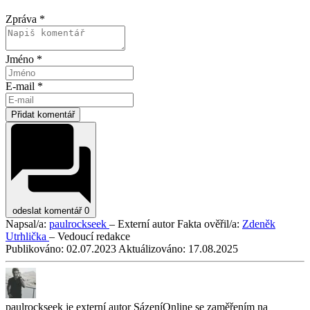
Zpráva *
Jméno *
E-mail *
Přidat komentář
odeslat komentář
0
Napsal/a:
paulrockseek
– Externí autor
Fakta ověřil/a:
Zdeněk
Utrhlička
– Vedoucí redakce
Publikováno:
02.07.2023
Aktuálizováno:
17.08.2025
paulrockseek je externí autor SázeníOnline se zaměřením na