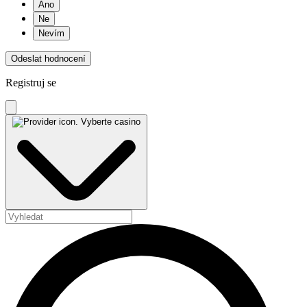
Ano
Ne
Nevím
Odeslat hodnocení
Registruj se
Vyberte casino