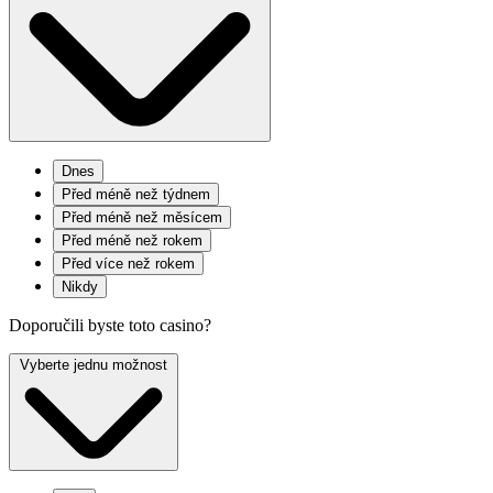
Dnes
Před méně než týdnem
Před méně než měsícem
Před méně než rokem
Před více než rokem
Nikdy
Doporučili byste toto casino?
Vyberte jednu možnost