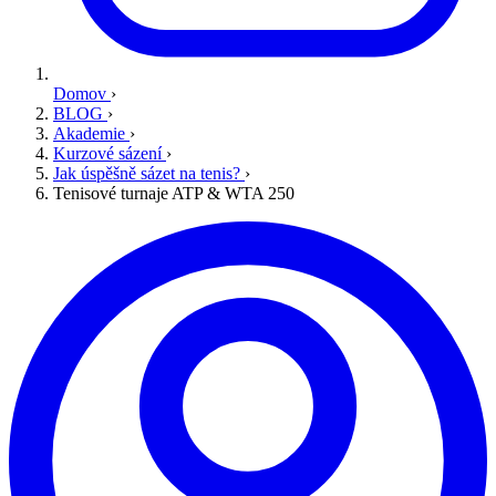
Domov
›
BLOG
›
Akademie
›
Kurzové sázení
›
Jak úspěšně sázet na tenis?
›
Tenisové turnaje ATP & WTA 250