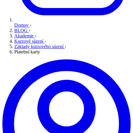
Domov
›
BLOG
›
Akademie
›
Kurzové sázení
›
Základy kurzového sázení
›
Platební karty