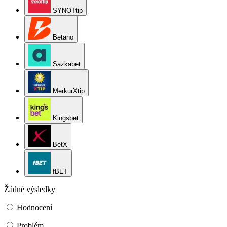
SYNOTtip
Betano
Sazkabet
MerkurXtip
Kingsbet
BetX
fBET
Žádné výsledky
Hodnocení
Problém