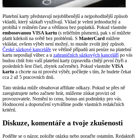
Platební karty představují nejoblíbenější a nejpohodlnější způsob
vkladů, který sázkaři využívají. Vklad je velmi jednoduchý a
probíhá v reálném čase a většinou bez poplatků. Pokud vlastníte
embosovanou VISA kartu
(s reliéfním písmem), pak s ní můžete
platit kdekoli na světě bez problémů. S
MasterCard
můžete
vkládat, ovšem výběr není možný, to musíte zvolit jiný způsob.
České sázkové kanceláře
ve většině případů ani peníze na platební
kartu neposílají vůbec a u
zahraničních sázkových kanceláří
po vás
budou chtít foto vaší platební karty (zpravidla chtějí první čtyři a
posledních šest čísel, zbytek začerněte). Pokud vlastníte
VISA
kartu
a chcete na ni provést výběr, počítejte s tím, že budete čekat
cca 2 až 5 pracovních dnů.
Tato stránka může obsahovat affiliate odkazy. Pokud se přes ně
zaregistrujete nebo začnete hrát, můžeme získat provizi od
provozovatele. Nemění to cenu, bonus ani podmínky pro vás.
Hodnocení a doporučení vytváříme podle vlastních redakčních
kritérií.
Diskuze, komentáře a tvoje zkušenosti
Podělte se o názor, položte otázku nebo poraďte ostatním. Redaktoři