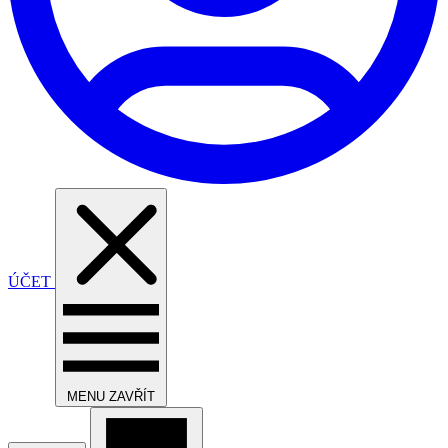
ÚČET
MENU
ZAVŘÍT