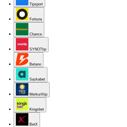
Tipsport
Fortuna
Chance
SYNOTtip
Betano
Sazkabet
MerkurXtip
Kingsbet
BetX