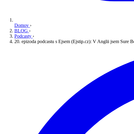
Domov
›
BLOG
›
Podcasty
›
20. epizoda podcastu s Ejsem (Ejstip.cz): V Anglii jsem Sure B