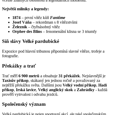
včetně známých osobností a legendárních momentů.
Největší milníky a legendy:
1874
– první vítěz kůň
Fantôme
Josef Váňa
– rekordman s 8 vítězstvími
Železník
– čtyřnásobný vítěz
Orphee des Blins
– fenomenální klisna se 3 triumfy
Síň slávy Velké pardubické
Expozice pod hlavní tribunou připomíná slavné vítěze, trofeje a
fotografie.
Překážky a trať
Trať měří
6 900 metrů
a obsahuje
31 překážek
. Nejslavnější je
Taxisův příkop
, skákaný jen jednou ročně a považovaný za
nejtěžší překážku světa. Dalšími jsou
Velký vodní příkop
,
Hadí
příkop
,
Irská lavice
,
Velký anglický skok
a
Zahrádky
- každá
prověří vytrvalost i odvahu jezdců.
Společenský význam
Velká pardubická je nejen sportovní akcí, ale také společenským