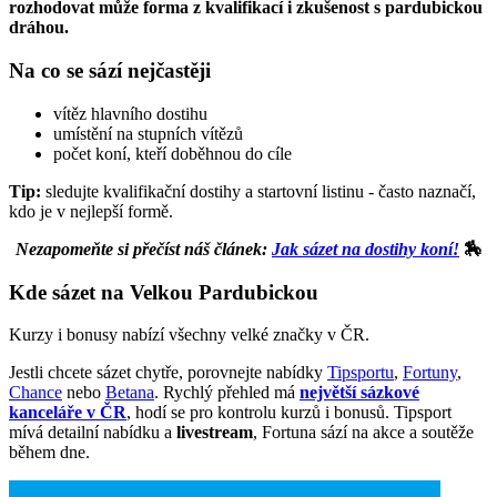
rozhodovat může forma z kvalifikací i zkušenost s pardubickou
dráhou.
Na co se sází nejčastěji
vítěz hlavního dostihu
umístění na stupních vítězů
počet koní, kteří doběhnou do cíle
Tip:
sledujte kvalifikační dostihy a startovní listinu - často naznačí,
kdo je v nejlepší formě.
Nezapomeňte si přečíst náš článek:
Jak sázet na dostihy koní!
🏇
Kde sázet na Velkou Pardubickou
Kurzy i bonusy nabízí všechny velké značky v ČR.
Jestli chcete sázet chytře, porovnejte nabídky
Tipsportu
,
Fortuny
,
Chance
nebo
Betana
. Rychlý přehled má
největší sázkové
kanceláře v ČR
, hodí se pro kontrolu kurzů i bonusů. Tipsport
mívá detailní nabídku a
livestream
, Fortuna sází na akce a soutěže
během dne.