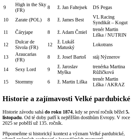
High in the Sky
9
8
ž. Jan Faltejsek
DS Pegas
(FR)
VL Racing
10
Zarate (POL)
8
ž. James Best
Syndikát – Kogut
trenér Martin
11
Čáryjape
8
ž. Adam Čmiel
Liška / NUTRIN
Dulcar de
ž. Lukáš
12
12
Lokotrans
Sivola (FR)
Matuský
Araucarias
13
8
ž. Josef Bartoš
stáj Nýznerov
(FR)
ž. Jaroslav
trenérka Martina
14
Sexy Lord
9
Myška
Růžičková
trenér Martin
15
Stormmy
6
ž. Martin Liška
Liška / AKRAZ
Historie a zajímavosti Velké pardubické
Historie závodu sahá
do roku 1874
, kdy se první ročník běžel
5.
listopadu
. Od té doby patří k nejtěžším dostihům Evropy. V roce
2025 se poběží už 135. ročník.
Připomeňme si historický kontext a význam Velké pardubické,