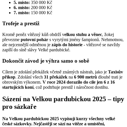
5. místo:
350 000 Kč
6. místo:
200 000 Kč
7. místo:
150 000 Kč
Trofeje a prestiž
Kromě peněz vítězný kůň obdrží v
elkou stuhu a věnec
, žokej
převezme
putovní pohár
s vyrytými jmény šampionů. Nehmotnou,
ale nejcennější odměnou je
zápis do historie
- vítězové se navždy
zapíší do síně slávy Velké pardubické.
Dokončit závod je výhra samo o sobě
Cílem je zdolání překážek včetně známých nástrah, jako je
Taxisův
příkop
. Zdolání všech
31 překážek
na
6 900 metrů
dlouhé trati je
obrovským výkonem.
V roce 2024 dorazilo do cíle jen 6 z 16
startujících koní
, což podtrhuje prestiž i náročnost dostihu.
Sázení na Velkou pardubickou 2025 – tipy
pro sázkaře
Na Velkou pardubickou 2025 vypisují kurzy všechny velké
české sázkovky. Nejčastěji se sází na vítěze a umístění,