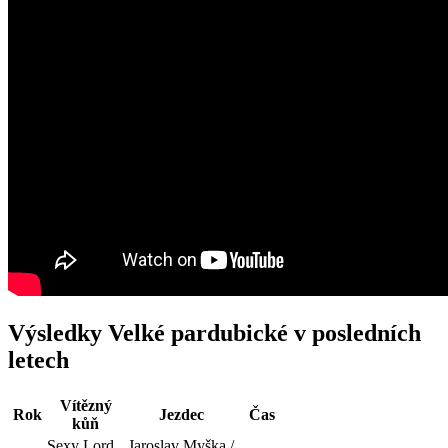
Výsledky Velké pardubické v posledních
letech
Vítězný
Rok
Jezdec
Čas
kůň
Sexy Lord
Jaroslav Myška /