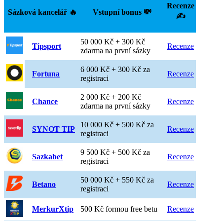
Recenze
Sázková kancelář 🔥
Vstupní bonus 💸
✍️
50 000 Kč + 300 Kč
Tipsport
Recenze
zdarma na první sázky
6 000 Kč + 300 Kč za
Fortuna
Recenze
registraci
2 000 Kč + 200 Kč
Chance
Recenze
zdarma na první sázky
10 000 Kč + 500 Kč za
SYNOT TIP
Recenze
registraci
9 500 Kč + 500 Kč za
Sazkabet
Recenze
registraci
50 000 Kč + 550 Kč za
Betano
Recenze
registraci
MerkurXtip
500 Kč formou free betu
Recenze