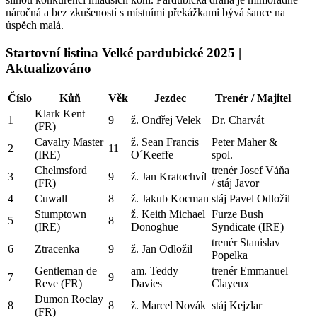
náročná a bez zkušeností s místními překážkami bývá šance na
úspěch malá.
Startovní listina Velké pardubické 2025 |
Aktualizováno
Číslo
Kůň
Věk
Jezdec
Trenér / Majitel
Klark Kent
1
9
ž. Ondřej Velek
Dr. Charvát
(FR)
Cavalry Master
ž. Sean Francis
Peter Maher &
2
11
(IRE)
O´Keeffe
spol.
Chelmsford
trenér Josef Váňa
3
9
ž. Jan Kratochvíl
(FR)
/ stáj Javor
4
Cuwall
8
ž. Jakub Kocman
stáj Pavel Odložil
Stumptown
ž. Keith Michael
Furze Bush
5
8
(IRE)
Donoghue
Syndicate (IRE)
trenér Stanislav
6
Ztracenka
9
ž. Jan Odložil
Popelka
Gentleman de
am. Teddy
trenér Emmanuel
7
9
Reve (FR)
Davies
Clayeux
Dumon Roclay
8
8
ž. Marcel Novák
stáj Kejzlar
(FR)