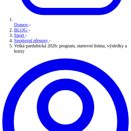
Domov
›
BLOG
›
Sport
›
Sportovní přenosy
›
Velká pardubická 2026: program, startovní listina, výsledky a
kurzy