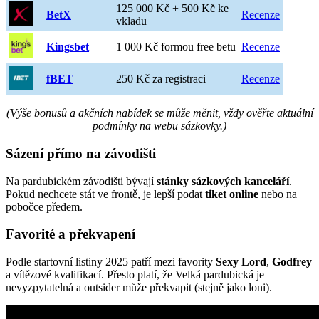
125 000 Kč + 500 Kč ke
BetX
Recenze
vkladu
Kingsbet
1 000 Kč formou free betu
Recenze
fBET
250 Kč za registraci
Recenze
(Výše bonusů a akčních nabídek se může měnit, vždy ověřte aktuální
podmínky na webu sázkovky.)
Sázení přímo na závodišti
Na pardubickém závodišti bývají
stánky sázkových kanceláří
.
Pokud nechcete stát ve frontě, je lepší podat
tiket online
nebo na
pobočce předem.
Favorité a překvapení
Podle startovní listiny 2025 patří mezi favority
Sexy Lord
,
Godfrey
a vítězové kvalifikací. Přesto platí, že Velká pardubická je
nevyzpytatelná a outsider může překvapit (stejně jako loni).