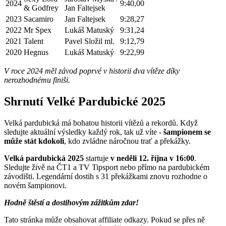
2024
9:40,00
& Godfrey
Jan Faltejsek
2023
Sacamiro
Jan Faltejsek
9:28,27
2022
Mr Spex
Lukáš Matuský
9:31,24
2021
Talent
Pavel Složil ml.
9:12,79
2020
Hegnus
Lukáš Matuský
9:22,99
V roce 2024 měl závod poprvé v historii dva vítěze díky
nerozhodnému finiši.
Shrnutí Velké Pardubické 2025
Velká pardubická má bohatou historii vítězů a rekordů. Když
sledujte aktuální výsledky každý rok, tak už víte -
šampionem se
může stát kdokoli
, kdo zvládne náročnou trať a překážky.
Velká pardubická 2025
startuje
v neděli 12. října v 16:00
.
Sledujte živě na ČT1 a TV Tipsport nebo přímo na pardubickém
závodišti. Legendární dostih s 31 překážkami znovu rozhodne o
novém šampionovi.
Hodně štěstí a dostihovým zážitkům zdar!
Tato stránka může obsahovat affiliate odkazy. Pokud se přes ně