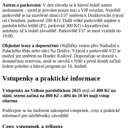
Autem a parkování:
V den závodu se k hlavní bráně autem
nedostanete - vjezd je povolen pouze taxi a VIP svozům. Největší
parkoviště je na uzavřené silnici I/37 směrem k Dražkovicím (vjezd
od Chrudimi, parkovné 200 Kč). Další velké parkoviště najdete u
pardubického letiště (P2, parkovné 300 Kč) s kyvadlovými
autobusy až k bráně závodiště. Parkoviště I/37 se musí vyklidit do
19:00.
Objízdné trasy a doporučení:
Objížďky vedou přes Nádražní a
Palackého třídu nebo ulici Na Drážce. Výjezd z parkoviště I/37 je
možný jen směrem na Hradec Králové. Doporučuje se dorazit s
dostatečnou rezervou, areál se otevírá v 9:00 a první dostih začíná
kolem poledne a hlavní program po 16. hodině
Vstupenky a praktické informace
Vstupenky na Velkou pardubickou 2025
stojí od
400 Kč na
stání
,
sezení začíná na 800 Kč
a
děti do 10 let mají vstup
zdarma
.
Podívejme se na možnosti zakoupení vstupenek, ceny a praktické
informacé pro návštěvníky závodiště.
Ceny vstupenek a tribuny