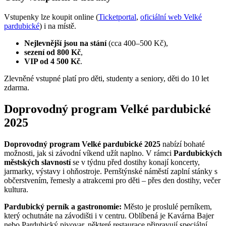
Vstupenky lze koupit online (
Ticketportal
,
oficiální web Velké
pardubické
) i na místě.
Nejlevnější jsou na stání
(cca 400–500 Kč),
sezení od 800 Kč
,
VIP od 4 500 Kč
.
Zlevněné vstupné platí pro děti, studenty a seniory, děti do 10 let
zdarma.
Doprovodný program Velké pardubické
2025
Doprovodný program Velké pardubické 2025
nabízí bohaté
možnosti, jak si závodní víkend užít naplno. V rámci
Pardubických
městských slavností
se v týdnu před dostihy konají koncerty,
jarmarky, výstavy i ohňostroje. Pernštýnské náměstí zaplní stánky s
občerstvením, řemesly a atrakcemi pro děti – přes den dostihy, večer
kultura.
Pardubický perník a gastronomie:
Město je proslulé perníkem,
který ochutnáte na závodišti i v centru. Oblíbená je Kavárna Bajer
nebo Pardubický pivovar, některé restaurace připravují speciální