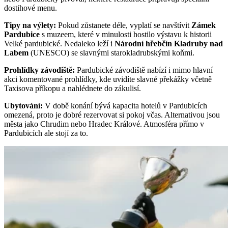
dostihové menu.
Tipy na výlety:
Pokud zůstanete déle, vyplatí se navštívit
Zámek
Pardubice
s muzeem, které v minulosti hostilo výstavu k historii
Velké pardubické. Nedaleko leží i
Národní hřebčín Kladruby nad
Labem
(UNESCO) se slavnými starokladrubskými koňmi.
Prohlídky závodiště:
Pardubické závodiště nabízí i mimo hlavní
akci komentované prohlídky, kde uvidíte slavné překážky včetně
Taxisova příkopu a nahlédnete do zákulisí.
Ubytování:
V době konání bývá kapacita hotelů v Pardubicích
omezená, proto je dobré rezervovat si pokoj včas. Alternativou jsou
města jako Chrudim nebo Hradec Králové. Atmosféra přímo v
Pardubicích ale stojí za to.