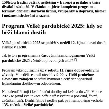
150letou tradicí patří k nejtěžším v Evropě a přitahuje tisíce
diváků i sázkařů. V článku najdete kompletní program a
termíny, oficiální startovní listinu, vstupenky a dopravu, historii
i možnosti sledování a sázení.
Program Velké pardubické 2025: kdy se
běží hlavní dostih
Velká pardubická 2025 se poběží v neděli 12. října
, hlavní dostih
startuje
v 16:00
.
Jak je to s
programem a časovým harmonogramem Velké
pardubické 2025
včetně doprovodných akcí? 👇
Program víkendu začíná už
v sobotu 11. října doprovodnými
závody
. V neděli se areál otevírá
v 9:00
,
v 11:00 proběhne
slavnostní zahájení
se státní hymnou a celý den vyvrcholí
legendárním dostihovým odpolednem.
Na kalendáři stojí i kvalifikační dostihy od května do září. V roce
2025 se první kvalifikace běžela už v květnu a poslední, čtvrtá,
začátkem září. Druhá říjnová neděle pak patří samotnému vrcholu -
135. ročníku Velké pardubické
.