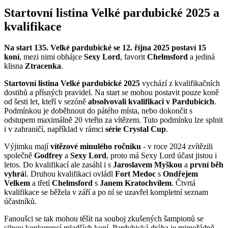
Startovní listina Velké pardubické 2025 a
kvalifikace
Na start 135. Velké pardubické se 12. října 2025 postaví 15
koní
, mezi nimi obhájce
Sexy Lord
, favorit
Chelmsford
a jediná
klisna
Ztracenka
.
Startovní listina Velké pardubické 2025
vychází z kvalifikačních
dostihů a přísných pravidel. Na start se mohou postavit pouze koně
od šesti let, kteří v sezóně
absolvovali kvalifikaci v Pardubicích
.
Podmínkou je doběhnout do pátého místa, nebo dokončit s
odstupem maximálně 20 vteřin za vítězem. Tuto podmínku lze splnit
i v zahraničí, například v rámci
série Crystal Cup
.
Výjimku mají
vítězové minulého ročníku
- v roce 2024 zvítězili
společně
Godfrey
a
Sexy Lord
, proto má Sexy Lord účast jistou i
letos. Do kvalifikací ale zasáhl i s
Jaroslavem Myškou
a
první běh
vyhrá
l. Druhou kvalifikaci ovládl
Fort Medoc
s
Ondřejem
Velkem
a třetí
Chelmsford
s
Janem Kratochvílem
. Čtvrtá
kvalifikace se běžela v září a po ní se uzavřel kompletní seznam
účastníků.
Fanoušci se tak mohou těšit na souboj zkušených šampionů se
silnou konkurencí mladších koní. Pardubická dráha je mimořádně