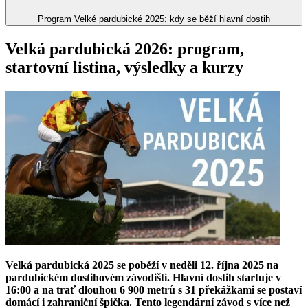
Program Velké pardubické 2025: kdy se běží hlavní dostih
Velká pardubická 2026: program,
startovní listina, výsledky a kurzy
Velká pardubická 2025 se poběží v neděli 12. října 2025 na
pardubickém dostihovém závodišti. Hlavní dostih startuje v
16:00 a na trať dlouhou 6 900 metrů s 31 překážkami se postaví
domácí i zahraniční špička. Tento legendární závod s více než