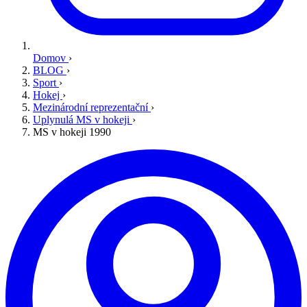
Domov
›
BLOG
›
Sport
›
Hokej
›
Mezinárodní reprezentační
›
Uplynulá MS v hokeji
›
MS v hokeji 1990