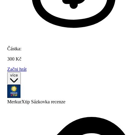
Částka:
300 Kč
Začni hrát
více
MerkurXtip Sázkovka
recenze