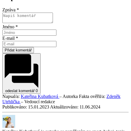
Zpráva *
Jméno *
E-mail *
Přidat komentář
odeslat komentář
0
Napsal/a:
Kateřina Kubatková
– Autorka
Fakta ověřil/a:
Zdeněk
Utrhlička
– Vedoucí redakce
Publikováno:
15.01.2023
Aktuálizováno:
11.06.2024