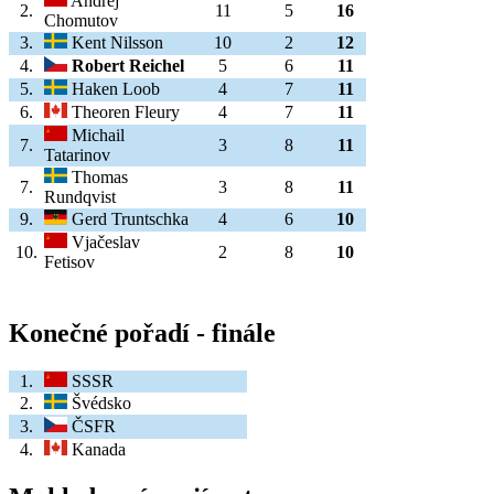
Andrej
2.
11
5
16
Chomutov
3.
Kent Nilsson
10
2
12
4.
Robert Reichel
5
6
11
5.
Haken Loob
4
7
11
6.
Theoren Fleury
4
7
11
Michail
7.
3
8
11
Tatarinov
Thomas
7.
3
8
11
Rundqvist
9.
Gerd Truntschka
4
6
10
Vjačeslav
10.
2
8
10
Fetisov
Konečné pořadí - finále
1.
SSSR
2.
Švédsko
3.
ČSFR
4.
Kanada