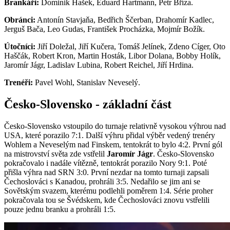
Brankáři:
Dominik Hašek, Eduard Hartmann, Petr Bříza.
Obránci:
Antonín Stavjaňa, Bedřich Ščerban, Drahomír Kadlec,
Jerguš Bača, Leo Gudas, František Procházka, Mojmír Božík.
Útočníci:
Jiří Doležal, Jiří Kučera, Tomáš Jelínek, Zdeno Cíger, Oto
Haščák, Robert Kron, Martin Hosták, Libor Dolana, Bobby Holík,
Jaromír Jágr, Ladislav Lubina, Robert Reichel, Jiří Hrdina.
Trenéři:
Pavel Wohl, Stanislav Neveselý.
Česko-Slovensko - základní část
Česko-Slovensko vstoupilo do turnaje relativně vysokou výhrou nad
USA, které porazilo 7:1. Další výhru přidal výběr vedený trenéry
Wohlem a Neveselým nad Finskem, tentokrát to bylo 4:2. První gól
na mistrovství světa zde vstřelil
Jaromír Jágr
. Česko-Slovensko
pokračovalo i nadále vítězně, tentokrát porazilo Nory 9:1. Poté
přišla výhra nad SRN 3:0. První nezdar na tomto turnaji zapsali
Čechoslováci s Kanadou, prohráli 3:5. Nedařilo se jim ani se
Sovětským svazem, kterému podlehli poměrem 1:4. Série proher
pokračovala tou se Švédskem, kde Čechoslováci znovu vstřelili
pouze jednu branku a prohráli 1:5.