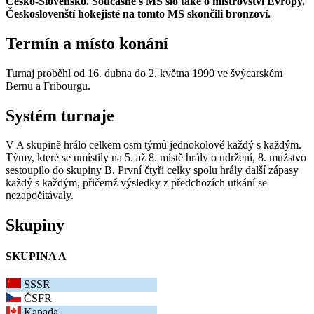
Česko-Slovensko. Současně s MS šlo také o mistrovství Evropy.
Českoslovenští hokejisté na tomto MS skončili bronzoví.
Termín a místo konání
Turnaj proběhl od 16. dubna do 2. května 1990 ve švýcarském
Bernu a Fribourgu.
Systém turnaje
V A skupině hrálo celkem osm týmů jednokolově každý s každým.
Týmy, které se umístily na 5. až 8. místě hrály o udržení, 8. mužstvo
sestoupilo do skupiny B. První čtyři celky spolu hrály další zápasy
každý s každým, přičemž výsledky z předchozích utkání se
nezapočítávaly.
Skupiny
SKUPINA A
SSSR
ČSFR
Kanada