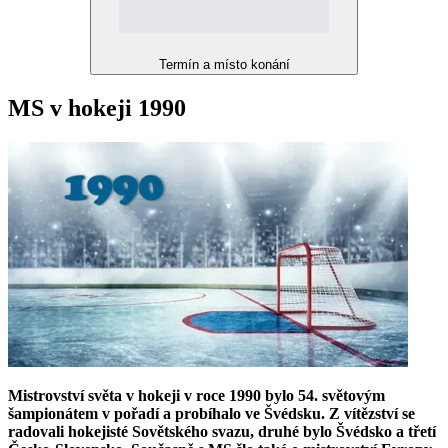
Termín a místo konání
MS v hokeji 1990
Mistrovství světa v hokeji v roce 1990 bylo 54. světovým
šampionátem v pořadí a probíhalo ve Švédsku. Z vítězství se
radovali hokejisté Sovětského svazu, druhé bylo Švédsko a třetí