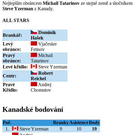
Nejlepším obráncem
Michail Tatarinov
ze stejné země a útočníkem
Steve Yzerman
z Kanady.
ALL STARS
Dominik
Brankář:
Hašek
Levý
Vjačeslav
obránce:
Fetisov
Pravý
Michail
obránce:
Tatarinov
Levé křídlo:
Steve Yzerman
Robert
Centr:
Reichel
Pravé
Andrej
Křídlo:
Chomutov
Kanadské bodování
Poř.
Branky
Asistence
Body
1.
Steve Yzerman
9
10
19