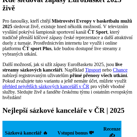
živě
Pro fanoušky, kteří chtějí
Mistrovství Evropy v basketbalu mužů
2025
sledovat živě, existuje hned několik možností. V televizním
vysílání pokrývá šampionát sportovní kanál
ČT Sport
, který
tradičně přenáší klíčové zápasy české reprezentace a další atraktivní
duely z turnaje. Prostřednictvím internetu lze využít i online
platformu
ČT sport Plus
, kde budou dostupné live streamy z
vybraných utkání.
Další možností, jak si užít zápasy EuroBasketu 2025, jsou
live
streamy
sázkových kanceláří
. Například
Tipsport
nebo
Chance
nabízejí registrovaným uživatelům
přímé přenosy všech utkání
.
Pokud zvažujete tuto variantu a ještě nemáte účet, můžete využít
přehled největších sázkových kanceláří v ČR
pro výběr vhodné
služby. Sledujte živě a fanděte českému týmu i ostatním evropským
hvězdám!
Nejlepší sázkové kanceláře v ČR | 2025
Recenze
Sázková kancelář 🔥
Vstupní bonus 💸
✍️