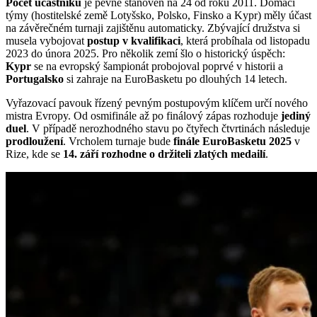
Počet účastníků
je pevně stanoven na 24 od roku 2011. Domácí
týmy (hostitelské země Lotyšsko, Polsko, Finsko a Kypr) měly účast
na závěrečném turnaji zajištěnu automaticky. Zbývající družstva si
musela vybojovat
postup v kvalifikaci
, která probíhala od listopadu
2023 do února 2025. Pro několik zemí šlo o historický úspěch:
Kypr
se na evropský šampionát probojoval poprvé v historii a
Portugalsko
si zahraje na EuroBasketu po dlouhých 14 letech.
Vyřazovací pavouk řízený pevným postupovým klíčem určí nového
mistra Evropy. Od osmifinále až po finálový zápas rozhoduje
jediný
duel
. V případě nerozhodného stavu po čtyřech čtvrtinách následuje
prodloužení
. Vrcholem turnaje bude
finále EuroBasketu 2025
v
Rize, kde se
14. září rozhodne o držiteli zlatých medailí
.