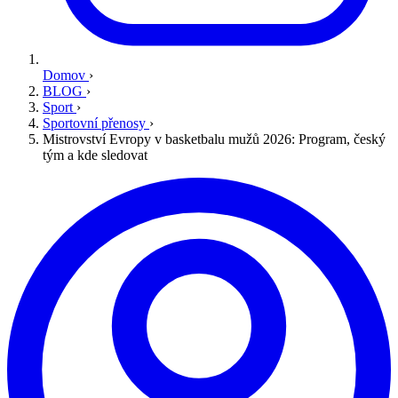
Domov
›
BLOG
›
Sport
›
Sportovní přenosy
›
Mistrovství Evropy v basketbalu mužů 2026: Program, český
tým a kde sledovat