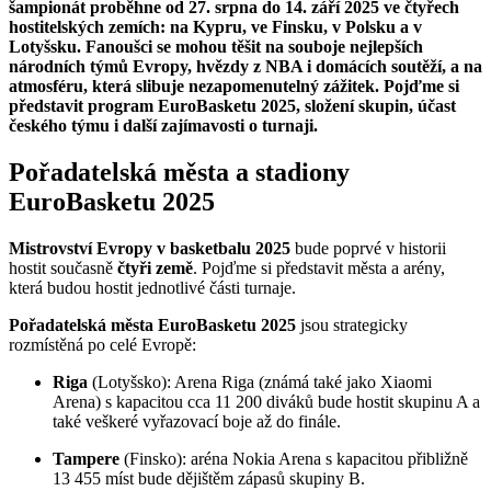
šampionát proběhne od 27. srpna do 14. září 2025 ve čtyřech
hostitelských zemích: na Kypru, ve Finsku, v Polsku a v
Lotyšsku. Fanoušci se mohou těšit na souboje nejlepších
národních týmů Evropy, hvězdy z NBA i domácích soutěží, a na
atmosféru, která slibuje nezapomenutelný zážitek. Pojďme si
představit program EuroBasketu 2025, složení skupin, účast
českého týmu i další zajímavosti o turnaji.
Pořadatelská města a stadiony
EuroBasketu 2025
Mistrovství Evropy v basketbalu 2025
bude poprvé v historii
hostit současně
čtyři země
. Pojďme si představit města a arény,
která budou hostit jednotlivé části turnaje.
Pořadatelská města EuroBasketu 2025
jsou strategicky
rozmístěná po celé Evropě:
Riga
(Lotyšsko): Arena Riga (známá také jako Xiaomi
Arena) s kapacitou cca 11 200 diváků bude hostit skupinu A a
také veškeré vyřazovací boje až do finále.
Tampere
(Finsko): aréna Nokia Arena s kapacitou přibližně
13 455 míst bude dějištěm zápasů skupiny B.