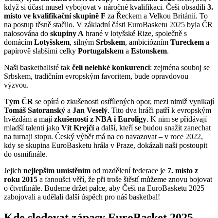
když si účast musel vybojovat v náročné kvalifikaci. Češi obsadili
3.
místo ve kvalifikační skupině F
za Řeckem a Velkou Británií. To
na postup těsně stačilo. V základní části EuroBasketu 2025 byla ČR
nalosována do
skupiny A
hrané v lotyšské Rize, společně s
domácím
Lotyšskem
, silným
Srbskem
, ambiciózním
Tureckem
a
papírově slabšími celky
Portugalskem
a
Estonskem
.
Naši basketbalisté tak
čelí nelehké konkurenci
: zejména souboj se
Srbskem, tradičním evropským favoritem, bude opravdovou
výzvou.
Tým ČR
se opírá o zkušenosti ostřílených opor, mezi nimiž vynikají
Tomáš Satoranský
a
Jan Veselý
. Tito dva hráči patří k evropským
hvězdám a mají
zkušenosti z NBA i Euroligy
. K nim se přidávají
mladší talenti jako
Vít Krejčí
a další, kteří se budou snažit zanechat
na turnaji stopu. Český výběr má na co navazovat – v roce 2022,
kdy se skupina EuroBasketu hrála v Praze, dokázali naši postoupit
do osmifinále.
Jejich
nejlepším umístěním
od rozdělení federace je
7. místo z
roku 2015
a fanoušci věří, že při troše štěstí můžeme znovu bojovat
o čtvrtfinále. Budeme držet palce, aby Češi na EuroBasketu 2025
zabojovali a udělali další úspěch pro náš basketbal!
Kde sledovat zápasy EuroBasket 2025