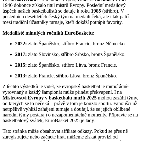
1946 dokonce získalo titul mistrů Evropy. Poslední medailový
úspěch našich basketbalistů se datuje k roku
1985
(stříbro). V
posledních desetiletích český tým na medaili čeká, ale i tak patří
mezi tradiční účastníky turnaje, kteří dokáží potrápit favority.
Medailisté minulých ročníků EuroBasketu:
2022:
zlato Španělsko, stříbro Francie, bronz Německo.
2017:
zlato Slovinsko, stříbro Srbsko, bronz Španělsko.
2015:
zlato Španělsko, stříbro Litva, bronz Francie.
2013:
zlato Francie, stříbro Litva, bronz Španělsko.
Z těchto výsledků je vidět, že evropský basketbal je mimořádně
vyrovnaný a každý šampionát může přinést překvapení. I na
Mistrovství Evropy v basketbalu mužů 2025
mohou zazářit týmy,
od kterých se to nečeká – právě v tom je kouzlo sportu. Fanoušci už
netrpělivě vyhlíží zahájení turnaje a doufají, že se jejich oblíbené
národní týmy postarají o nezapomenutelné momenty. Připravte se na
basketbalový svátek, EuroBasket 2025 je tady!
Tato stránka může obsahovat affiliate odkazy. Pokud se přes ně
zaregistrujete nebo začnete hrát, můžeme získat provizi od