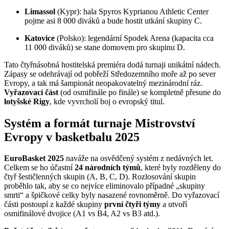
Limassol
(Kypr): hala Spyros Kyprianou Athletic Center
pojme asi 8 000 diváků a bude hostit utkání skupiny C.
Katovice
(Polsko): legendární Spodek Arena (kapacita cca
11 000 diváků) se stane domovem pro skupinu D.
Tato čtyřnásobná hostitelská premiéra dodá turnaji unikátní nádech.
Zápasy se odehrávají od pobřeží Středozemního moře až po sever
Evropy, a tak má šampionát neopakovatelný mezinárodní ráz.
Vyřazovací část
(od osmifinále po finále) se kompletně přesune do
lotyšské Rigy
, kde vyvrcholí boj o evropský titul.
Systém a formát turnaje Mistrovství
Evropy v basketbalu 2025
EuroBasket 2025
naváže na osvědčený systém z nedávných let.
Celkem se ho účastní
24 národních týmů
, které byly rozděleny do
čtyř šestičlenných skupin (A, B, C, D). Rozlosování skupin
proběhlo tak, aby se co nejvíce eliminovalo případné „skupiny
smrti“ a špičkové celky byly nasazené rovnoměrně. Do vyřazovací
části postoupí z každé skupiny
první čtyři týmy
a utvoří
osmifinálové dvojice (A1 vs B4, A2 vs B3 atd.).