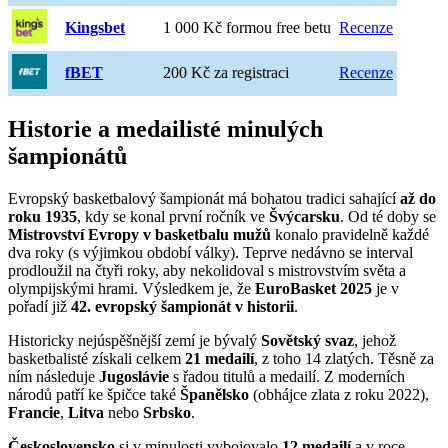
Kingsbet
1 000 Kč formou free betu
Recenze
fBET
200 Kč za registraci
Recenze
Historie a medailisté minulých
šampionátů
Evropský basketbalový šampionát má bohatou tradici sahající
až do
roku 1935
, kdy se konal první ročník ve
Švýcarsku
. Od té doby se
Mistrovství Evropy v basketbalu mužů
konalo pravidelně každé
dva roky (s výjimkou období války). Teprve nedávno se interval
prodloužil na čtyři roky, aby nekolidoval s mistrovstvím světa a
olympijskými hrami. Výsledkem je, že
EuroBasket 2025
je v
pořadí již
42. evropský šampionát v historii
.
Historicky nejúspěšnější zemí je bývalý
Sovětský svaz
, jehož
basketbalisté získali celkem
21 medailí
, z toho 14 zlatých. Těsně za
ním následuje
Jugoslávie
s řadou titulů a medailí. Z moderních
národů patří ke špičce také
Španělsko
(obhájce zlata z roku 2022),
Francie
,
Litva
nebo
Srbsko
.
Československo
si v minulosti vybojovalo
12 medailí
a v roce