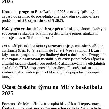
2025
Kompletní
program EuroBasketu 2025
je nabitý špičkovými
zápasy od prvního do posledního dne. Základní skupinová fáze
proběhne
od 27. srpna do 3. září 2025
.
Každý tým ve skupině odehraje pět utkání
, po jednom s každým
soupeřem ve skupině. První hrací den turnaje přinesl atraktivní
souboje a naznačil formu favoritů.
Od 6. září přichází na řadu
vyřazovací boje
(osmifinále 6. až 7. 9.,
čtvrtfinále 9. až 10. 9., semifinále 12. 9.). Vše vyvrcholí
14. září
,
kdy jsou na programu nejen
finálový duel o titul
mistra Evropy, ale
také
zápas o bronzovou medaili
. Výsledky jednotlivých zápasů a
aktuální tabulky skupin jsou průběžně aktualizovány na
oficiálních
stránkách FIBA
a sportovních portálech. Fanoušci tak mohou
sledovat, jak si vedou jejich oblíbené týmy i případná překvapení
turnaje.
Účast českého týmu na ME v basketbalu
2025
Pozornost českých příznivců se upírá hlavně k naší reprezentaci.
Český tým na mistrovství Evropy v basketbalu 2025
nechyběl, i