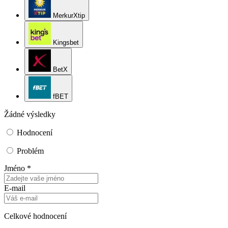
MerkurXtip
Kingsbet
BetX
fBET
Žádné výsledky
Hodnocení
Problém
Jméno *
E-mail
Celkové hodnocení