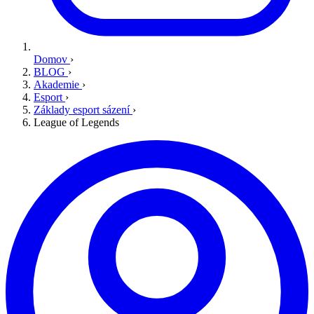
Domov
›
BLOG
›
Akademie
›
Esport
›
Základy esport sázení
›
League of Legends