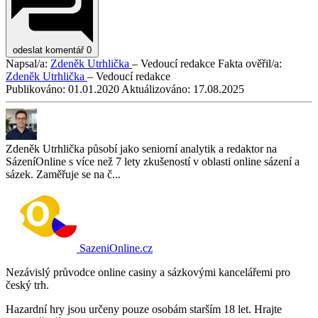
odeslat komentář
0
Napsal/a:
Zdeněk Utrhlička
– Vedoucí redakce
Fakta ověřil/a:
Zdeněk Utrhlička
– Vedoucí redakce
Publikováno:
01.01.2020
Aktuálizováno:
17.08.2025
Zdeněk Utrhlička působí jako seniorní analytik a redaktor na
SázeníOnline s více než 7 lety zkušeností v oblasti online sázení a
sázek. Zaměřuje se na č...
SazeniOnline.cz
Nezávislý průvodce online casiny a sázkovými kancelářemi pro
český trh.
Hazardní hry jsou určeny pouze osobám starším 18 let. Hrajte