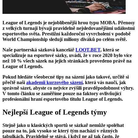
League of Legends je nejoblíbenější hrou typu MOBA. Přenosy
z velkých turnaji bývají pravidelně nejsledovanějšími událostmi
esportového světa. Prestižní každoroční vyvrcholení v podobě
World Championship sledují miliony diváků po celém světě.
Naše partnerská sázková kancelář
LOOT.BET
, která se
specializuje na esportové sázky, uvádí, že v roce 2020 bylo více
než 10 % všech sázek na jejich stránkách provedeno právě na
League of Legends.
Pokud hledáte všeobecné tipy na sázení jako takové, určitě si
přečtě naši
akademii kurzového sázení
, která vás naučí, jak
správně sázet, abyste co nejvíce zvýšili pravděpodobnost výhry.
V tomto článku se zaměříme pouze na faktory ovlivňující
profesionální hraní esportového titulu League of Legends.
Nejlepší League of Legends týmy
Stejně jako u klasických sportů se sázkař nemůže spoléhat
pouze na to, jak vysoko se který tým nachází v různých
tabulkách. Pravidelně se stává, i když ne až tak často, že