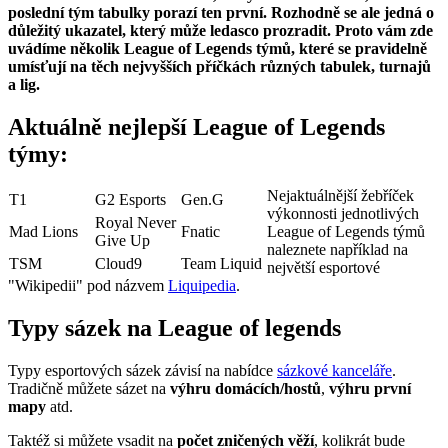
poslední tým tabulky porazí ten první. Rozhodně se ale jedná o
důležitý ukazatel, který může ledasco prozradit. Proto vám zde
uvádíme několik League of Legends týmů, které se pravidelně
umísťují na těch nejvyšších příčkách různých tabulek, turnajů
a lig.
Aktuálně nejlepší League of Legends
týmy:
Nejaktuálnější žebříček
T1
G2 Esports
Gen.G
výkonnosti jednotlivých
Royal Never
Mad Lions
Fnatic
League of Legends týmů
Give Up
naleznete například na
TSM
Cloud9
Team Liquid
největší esportové
"Wikipedii" pod názvem
Liquipedia
.
Typy sázek na League of legends
Typy esportových sázek závisí na nabídce
sázkové kanceláře
.
Tradičně můžete sázet na
výhru domácích/hostů
,
výhru první
mapy
atd.
Taktéž si můžete vsadit na
počet zničených věží
, kolikrát bude