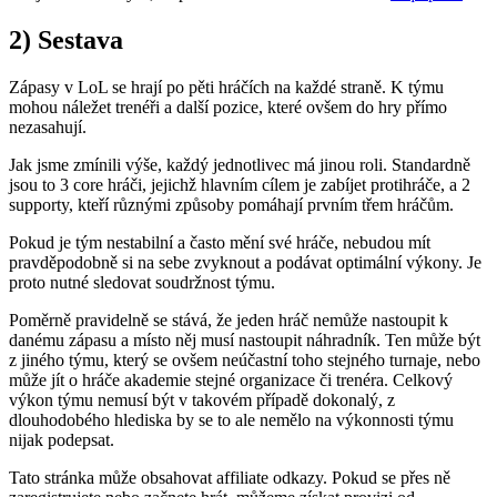
2) Sestava
Zápasy v LoL se hrají po pěti hráčích na každé straně. K týmu
mohou náležet trenéři a další pozice, které ovšem do hry přímo
nezasahují.
Jak jsme zmínili výše, každý jednotlivec má jinou roli. Standardně
jsou to 3 core hráči, jejichž hlavním cílem je zabíjet protihráče, a 2
supporty, kteří různými způsoby pomáhají prvním třem hráčům.
Pokud je tým nestabilní a často mění své hráče, nebudou mít
pravděpodobně si na sebe zvyknout a podávat optimální výkony. Je
proto nutné sledovat soudržnost týmu.
Poměrně pravidelně se stává, že jeden hráč nemůže nastoupit k
danému zápasu a místo něj musí nastoupit náhradník. Ten může být
z jiného týmu, který se ovšem neúčastní toho stejného turnaje, nebo
může jít o hráče akademie stejné organizace či trenéra. Celkový
výkon týmu nemusí být v takovém případě dokonalý, z
dlouhodobého hlediska by se to ale nemělo na výkonnosti týmu
nijak podepsat.
Tato stránka může obsahovat affiliate odkazy. Pokud se přes ně