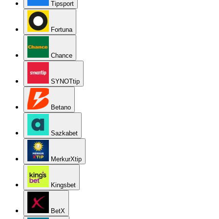
Tipsport
Fortuna
Chance
SYNOTtip
Betano
Sazkabet
MerkurXtip
Kingsbet
BetX