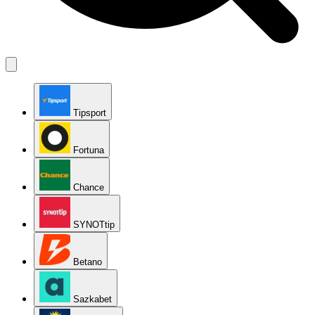
Tipsport
Fortuna
Chance
SYNOTtip
Betano
Sazkabet