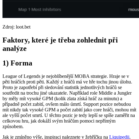
Zdroj: loot.bet
Faktory, které je třeba zohlednit při
analýze
1) Forma
League of Legends je nejoblíbenější MOBA strategie. Hraje se v
pěti hráčích proti pěti. Každý z hráčů má ve hře tochu jinou úlohu.
Proto je zapotřebí při sledování statistik jednotlivých hráčů se
soutředit na trochu jiné ukazatele. Například role Middle a Jungler
by měly mít vysoké GPM (kolik zlata získá hráč za minutu) a
případně počet zabití, ovšem málo úmrtí. Support pozice nebudou
mít nikdy tak vysoké GPM a počet zabití jako core hráči, mohou mít
ale vyšší počet smrtí. U těchto pozic je tedy lepší se spíše zaměřit na
celkovou hru, jak dokáží svým hráčům pomoci nepřímým
způsobem.
Jak je zmíněno výše, inspiraci naleznete v žebříčku na
Liquipedii
.